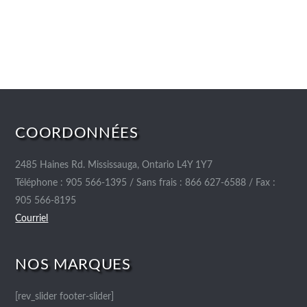
COORDONNÉES
2485 Haines Rd. Mississauga, Ontario L4Y 1Y7
Téléphone : 905 566-1395 / Sans frais : 866 627-6588 / Fax :
905 566-8195
Courriel
NOS MARQUES
[rev_slider footer-slider]