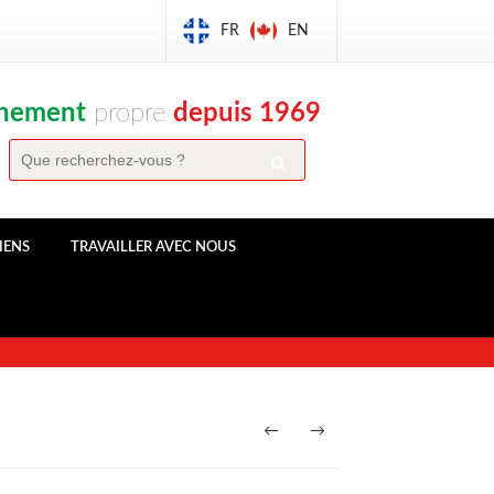
FR
EN
nnement
propre
depuis 1969
IENS
TRAVAILLER AVEC NOUS
←
→