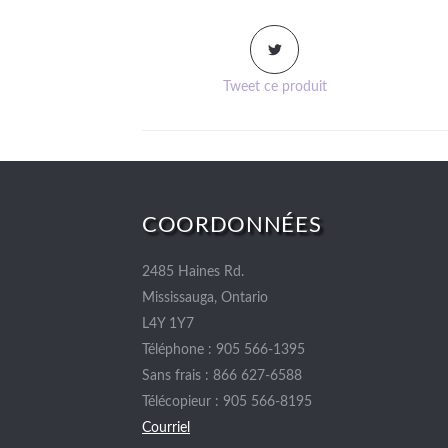
Tweet ce produit
COORDONNÉES
2485 Haines Rd.
Mississauga, Ontario
L4Y 1Y7
Téléphone : 905 566-1395
Sans frais : 866 627-6588
Télécopieur : 905 566-8195
Courriel