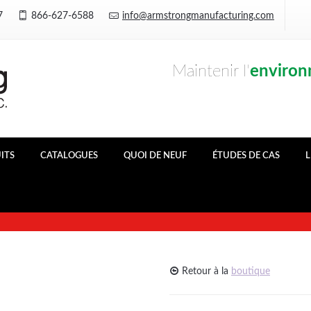
Y7
866-627-6588
info@armstrongmanufacturing.com
Maintenir l'
enviro
ITS
CATALOGUES
QUOI DE NEUF
ÉTUDES DE CAS
L
Retour à la
boutique