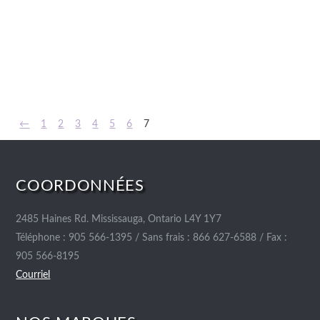
←
1
2
3
4
5
6
7
COORDONNÉES
2485 Haines Rd. Mississauga, Ontario L4Y 1Y7
Téléphone : 905 566-1395 / Sans frais : 866 627-6588 / Fax :
905 566-8195
Courriel